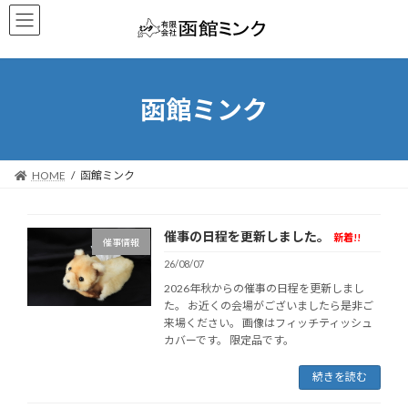
コ
ナ
ン
ビ
テ
ゲ
ン
ー
ツ
シ
へ
ョ
函館ミンク
ス
ン
キ
に
ッ
移
プ
動
HOME
函館ミンク
催事の日程を更新しました。
新着!!
催事情報
26/08/07
2026年秋からの催事の日程を更新しまし
た。 お近くの会場がございましたら是非ご
来場ください。 画像はフィッチティッシュ
カバーです。 限定品です。
続きを読む