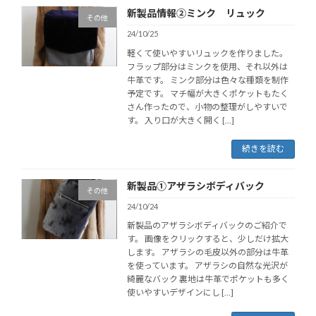
新製品情報②ミンク リュック
その他
24/10/25
軽くて使いやすいリュックを作りました。
フラップ部分はミンクを使用、それ以外は
牛革です。 ミンク部分は色々な種類を制作
予定です。 マチ幅が大きくポケットもたく
さん作ったので、小物の整理がしやすいで
す。 入り口が大きく開く […]
続きを読む
新製品①アザラシボディバック
その他
24/10/24
新製品のアザラシボディバックのご紹介で
す。 画像をクリックすると、少しだけ拡大
します。 アザラシの毛皮以外の部分は牛革
を使っています。 アザラシの自然な光沢が
綺麗なバック 裏地は牛革でポケットも多く
使いやすいデザインにし […]