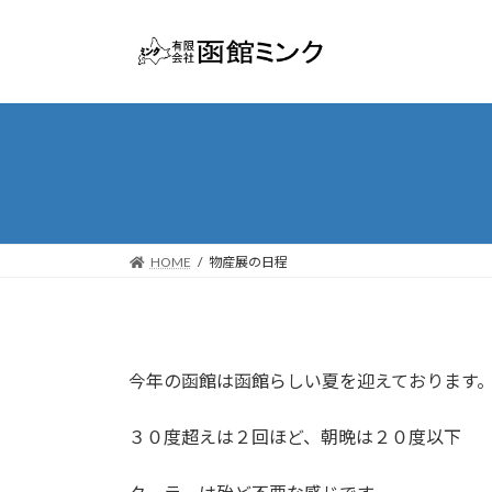
コ
ナ
ン
ビ
テ
ゲ
ン
ー
ツ
シ
へ
ョ
ス
ン
キ
に
ッ
移
プ
動
HOME
物産展の日程
今年の函館は函館らしい夏を迎えております
３０度超えは２回ほど、朝晩は２０度以下